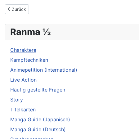
Vorheriger Beitrag: Cologne
Zurück
Ranma ½
Charaktere
Kampftechniken
Animepetition (International)
Live Action
Häufig gestellte Fragen
Story
Titelkarten
Manga Guide (Japanisch)
Manga Guide (Deutsch)